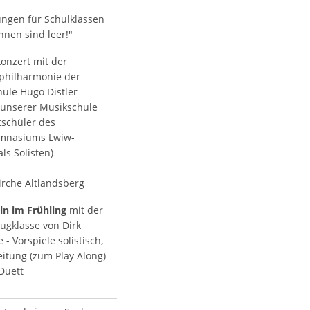
ngen für Schulklassen
nnen sind leer!"
konzert mit der
hilharmonie der
ule Hugo Distler
 unserer Musikschule
schüler des
mnasiums Lwiw-
als Solisten)
irche Altlandsberg
n im Frühling
mit der
ugklasse von Dirk
- Vorspiele solistisch,
eitung (zum Play Along)
 Duett