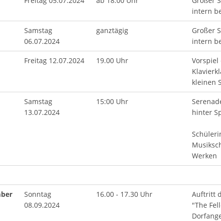
Freitag 05.07.2024
ab 18.00 Uhr
Großer 
intern b
Samstag
ganztägig
Großer 
06.07.2024
intern b
Freitag 12.07.2024
19.00 Uhr
Vorspiel
Klavierk
kleinen 
Samstag
15:00 Uhr
Serenad
13.07.2024
hinter S
Schüleri
Musiksch
Werken
mber
Sonntag
16.00 - 17.30 Uhr
Auftritt
08.09.2024
"The Fel
Dorfange