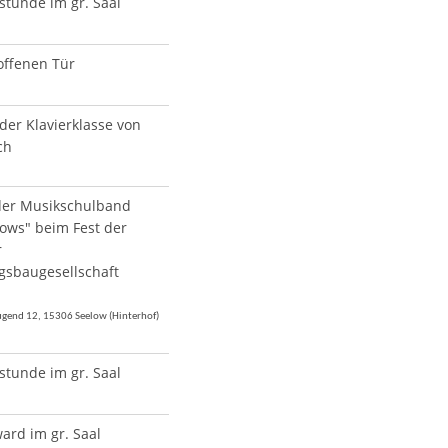
stunde im gr. Saal
offenen Tür
 der Klavierklasse von
ch
 der Musikschulband
lows" beim Fest der
r
gsbaugesellschaft
Jugend 12, 15306 Seelow (Hinterhof)
stunde im gr. Saal
rd im gr. Saal