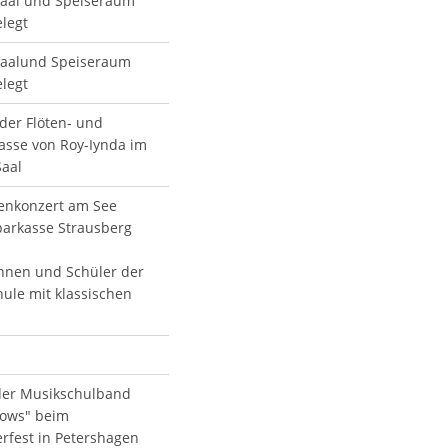
Saal und Speiseraum
elegt
Saalund Speiseraum
elegt
 der Flöten- und
lasse von Roy-Iynda im
Saal
enkonzert am See
parkasse Strausberg
nnen und Schüler der
ule mit klassischen
 der Musikschulband
lows" beim
rfest in Petershagen