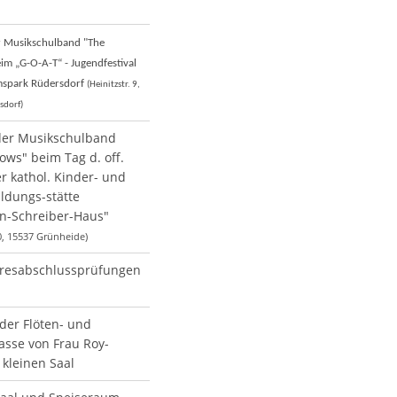
er Musikschulband "The
im „G-O-A-T“ - Jugendfestival
spark Rüdersdorf
(Heinitzstr. 9,
sdorf)
 der Musikschulband
lows" beim Tag d. off.
er kathol. Kinder- und
ldungs-stätte
an-Schreiber-Haus"
0, 15537 Grünheide)
hresabschlussprüfungen
 der Flöten- und
lasse von Frau Roy-
 kleinen Saal