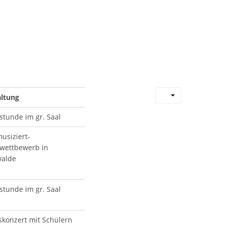
altung
stunde im gr. Saal
usiziert-
lwettbewerb in
walde
stunde im gr. Saal
skonzert mit Schülern